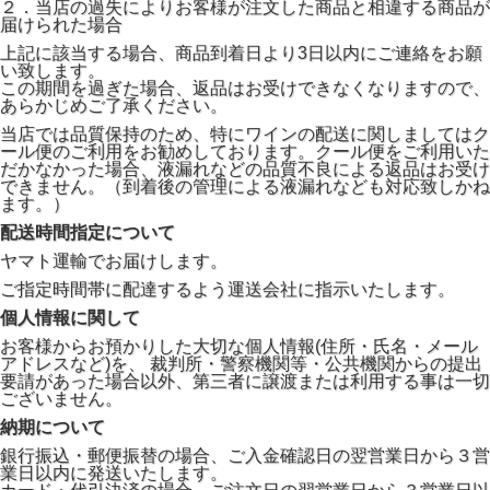
２．当店の過失によりお客様が注文した商品と相違する商品が
届けられた場合
上記に該当する場合、商品到着日より3日以内にご連絡をお願
い致します。
この期間を過ぎた場合、返品はお受けできなくなりますので、
あらかじめご了承ください。
当店では品質保持のため、特にワインの配送に関しましてはク
ール便のご利用をお勧めしております。クール便をご利用いた
だかなかった場合、液漏れなどの品質不良による返品はお受け
できません。（到着後の管理による液漏れなども対応致しかね
ます。）
配送時間指定について
ヤマト運輸でお届けします。
ご指定時間帯に配達するよう運送会社に指示いたします。
個人情報に関して
お客様からお預かりした大切な個人情報(住所・氏名・メール
アドレスなど)を、 裁判所・警察機関等・公共機関からの提出
要請があった場合以外、第三者に譲渡または利用する事は一切
ございません。
納期について
銀行振込・郵便振替の場合、ご入金確認日の翌営業日から３営
業日以内に発送いたします。