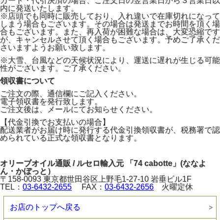
カード・代引決済の場合、ご注文日の翌営業日から３営業日以
内に発送いたします。
※店頭でも同時に販売しており、入れ違いで在庫切れになって
しまう場合もございます。その場合は発送までお時間を頂く場
合もございます。また、再入荷が困難な場合は、大変恐縮です
が、キャンセルさせて頂く場合もございます。予めご了承くだ
さいますようお願い致します。
※大雪、台風などの天候状況により、運送に遅れが生じる可能
性がございます。ご了承ください。
領収書について
ご注文の際、通信欄にご記入ください。
電子領収書を発行致します。
ご注文後は、メールにてお知らせください。
【代金引換でお支払いの場合】
配送業者がお届け時に発行する代金引換領収書が、税務署で認
められている正式な領収書となります。
オリーブオイル通販 / ルセロ輸入元 「74 cabotte」(ななよ
ん・かぼっと）
〒158-0093 東京都世田谷区上野毛1-27-10 岩垂ビル1F
TEL：
03-6432-2655
FAX：
03-6432-2656
火曜定休
お店のトップへ戻る