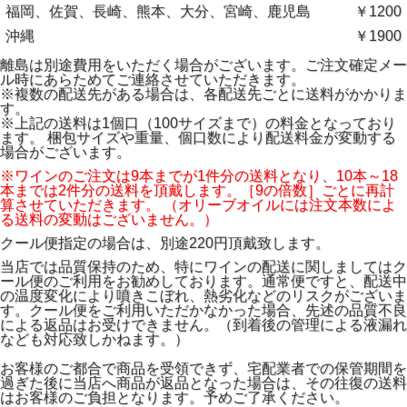
福岡、佐賀、長崎、熊本、大分、宮崎、鹿児島
￥1200
沖縄
￥1900
離島は別途費用をいただく場合がございます。ご注文確定メー
ル時にあらためてご連絡させていただきます。
※複数の配送先がある場合は、各配送先ごとに送料がかかりま
す。
※上記の送料は1個口（100サイズまで）の料金となっており
ます。 梱包サイズや重量、個口数により配送料金が変動する
場合がございます。
※ワインのご注文は9本までが1件分の送料となり、10本～18
本までは2件分の送料を頂戴します。［9の倍数］ごとに再計
算させていただきます。 （オリーブオイルには注文本数によ
る送料の変動はございません。）
クール便指定の場合は、別途220円頂戴致します。
当店では品質保持のため、特にワインの配送に関しましてはク
ール便のご利用をお勧めしております。通常便ですと、配送中
の温度変化により噴きこぼれ、熱劣化などのリスクがございま
す。クール便をご利用いただかなかった場合、先述の品質不良
による返品はお受けできません。（到着後の管理による液漏れ
なども対応致しかねます。）
お客様のご都合で商品を受領できず、宅配業者での保管期間を
過ぎた後に当店へ商品が返品となった場合は、その往復の送料
はお客様のご負担となります。予めご了承ください。