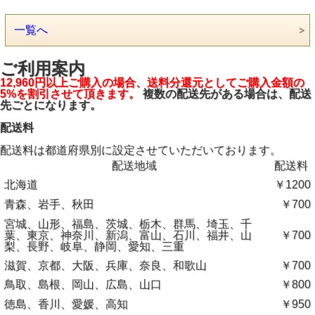
一覧へ
ご利用案内
12,960円以上ご購入の場合、送料分還元としてご購入金額の
5%を割引させて頂きます。
複数の配送先がある場合は、配送
先ごとになります。
配送料
配送料は都道府県別に設定させていただいております。
配送地域
配送料
北海道
￥1200
青森、岩手、秋田
￥700
宮城、山形、福島、茨城、栃木、群馬、埼玉、千
葉、東京、神奈川、新潟、富山、石川、福井、山
￥700
梨、長野、岐阜、静岡、愛知、三重
滋賀、京都、大阪、兵庫、奈良、和歌山
￥700
鳥取、島根、岡山、広島、山口
￥800
徳島、香川、愛媛、高知
￥950