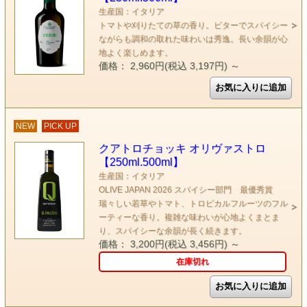
生産国：イタリア
トマトや刈りたての草の香り。ビターでスパイシー
ながらも調和の取れた味わいは秀逸。長い余韻が心
地よく楽しめます。
価格： 2,960円(税込 3,197円)
～
NEW
PICK UP
クアトロチョッキ オリヴァストロ
【250ml.500ml】
生産国：イタリア
OLIVE JAPAN 2026 スパイシー部門 最優秀賞
瑞々しい若草やトマト、トロピカルフルーツのフル
ーティーな香り。複雑な味わいが心地よくまとま
り、スパイシーな余韻が長く続きます。
価格： 3,200円(税込 3,456円)
～
在庫切れ