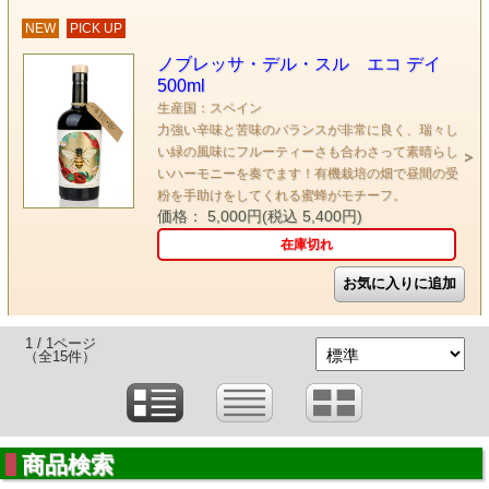
NEW
PICK UP
ノブレッサ・デル・スル エコ デイ
500ml
生産国：スペイン
力強い辛味と苦味のバランスが非常に良く、瑞々し
い緑の風味にフルーティーさも合わさって素晴らし
いハーモニーを奏でます！有機栽培の畑で昼間の受
粉を手助けをしてくれる蜜蜂がモチーフ。
価格： 5,000円(税込 5,400円)
在庫切れ
1 / 1ページ
（全15件）
商品検索