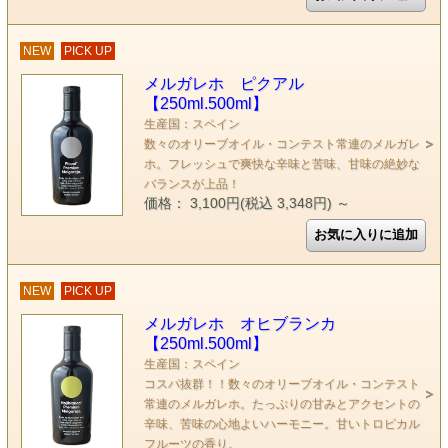
NEW
PICK UP
メルガレホ ピクアル
【250ml.500ml】
生産国：スペイン
数々のオリーブオイル・コンテスト常連のメルガレ
ホ。フレッシュで爽快な辛味と苦味、甘味の絶妙な
バランスが上品！
価格： 3,100円(税込 3,348円)
～
NEW
PICK UP
メルガレホ オヒブランカ
【250ml.500ml】
生産国：スペイン
コスパ抜群！！数々のオリーブオイル・コンテスト
常連のメルガレホ。たっぷりの甘みとアクセントの
辛味、苦味の心地よいハーモニー。甘いトロピカル
フルーツの香り。