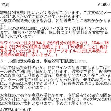
沖縄
￥1900
離島は別途費用をいただく場合がございます。ご注文確定メー
ル時にあらためてご連絡させていただきます。
※複数の配送先がある場合は、各配送先ごとに送料がかかりま
す。
※上記の送料は1個口（100サイズまで）の料金となっており
ます。 梱包サイズや重量、個口数により配送料金が変動する
場合がございます。
※ワインのご注文は9本までが1件分の送料となり、10本～18
本までは2件分の送料を頂戴します。［9の倍数］ごとに再計
算させていただきます。 （オリーブオイルには注文本数によ
る送料の変動はございません。）
クール便指定の場合は、別途220円頂戴致します。
当店では品質保持のため、特にワインの配送に関しましてはク
ール便のご利用をお勧めしております。通常便ですと、配送中
の温度変化により噴きこぼれ、熱劣化などのリスクがございま
す。クール便をご利用いただかなかった場合、先述の品質不良
による返品はお受けできません。（到着後の管理による液漏れ
なども対応致しかねます。）
お客様のご都合で商品を受領できず、宅配業者での保管期間を
過ぎた後に当店へ商品が返品となった場合は、その往復の送料
はお客様のご負担となります。予めご了承ください。
お支払いについて