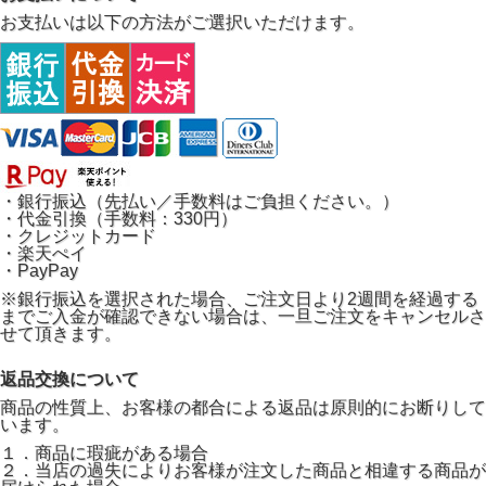
お支払いは以下の方法がご選択いただけます。
・銀行振込（先払い／手数料はご負担ください。）
・代金引換（手数料：330円）
・クレジットカード
・楽天ぺイ
・PayPay
※銀行振込を選択された場合、ご注文日より2週間を経過する
までご入金が確認できない場合は、一旦ご注文をキャンセルさ
せて頂きます。
返品交換について
商品の性質上、お客様の都合による返品は原則的にお断りして
います。
１．商品に瑕疵がある場合
２．当店の過失によりお客様が注文した商品と相違する商品が