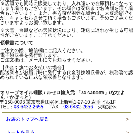
※店頭でも同時に販売しており、入れ違いで在庫切れになって
しまう場合もございます。その場合は発送までお時間を頂く場
合もございます。また、再入荷が困難な場合は、大変恐縮です
が、キャンセルさせて頂く場合もございます。予めご了承くだ
さいますようお願い致します。
※大雪、台風などの天候状況により、運送に遅れが生じる可能
性がございます。ご了承ください。
領収書について
ご注文の際、通信欄にご記入ください。
電子領収書を発行致します。
ご注文後は、メールにてお知らせください。
【代金引換でお支払いの場合】
配送業者がお届け時に発行する代金引換領収書が、税務署で認
められている正式な領収書となります。
オリーブオイル通販 / ルセロ輸入元 「74 cabotte」(ななよ
ん・かぼっと）
〒158-0093 東京都世田谷区上野毛1-27-10 岩垂ビル1F
TEL：
03-6432-2655
FAX：
03-6432-2656
火曜定休
お店のトップへ戻る
カートを見る