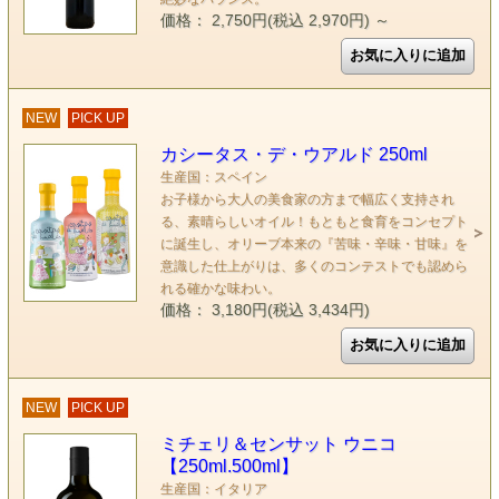
価格： 2,750円(税込 2,970円)
～
NEW
PICK UP
カシータス・デ・ウアルド 250ml
生産国：スペイン
お子様から大人の美食家の方まで幅広く支持され
る、素晴らしいオイル！もともと食育をコンセプト
に誕生し、オリーブ本来の『苦味・辛味・甘味』を
意識した仕上がりは、多くのコンテストでも認めら
れる確かな味わい。
価格： 3,180円(税込 3,434円)
NEW
PICK UP
ミチェリ＆センサット ウニコ
【250ml.500ml】
生産国：イタリア