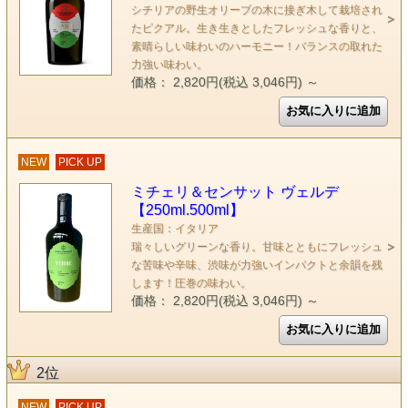
シチリアの野生オリーブの木に接ぎ木して栽培され
たピクアル。生き生きとしたフレッシュな香りと、
素晴らしい味わいのハーモニー！バランスの取れた
力強い味わい。
価格： 2,820円(税込 3,046円)
～
NEW
PICK UP
ミチェリ＆センサット ヴェルデ
【250ml.500ml】
生産国：イタリア
瑞々しいグリーンな香り。甘味とともにフレッシュ
な苦味や辛味、渋味が力強いインパクトと余韻を残
します！圧巻の味わい。
価格： 2,820円(税込 3,046円)
～
2位
NEW
PICK UP