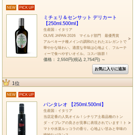
NEW
PICK UP
ミチェリ＆センサット デリカート
【250ml.500ml】
生産国：イタリア
OLIVE JAPAN 2026 マイルド部門 最優秀賞
アルベキーナ種メインの調和のとれたエレガントで
華やかな味わい。適度な辛味は心地よく、フルーテ
ィーで食べやすいオイル。コスパ抜群！
価格： 2,550円(税込 2,754円)
～
1位
NEW
PICK UP
パンタレオ 【250ml.500ml】
生産国：イタリア
当店定番の人気オイル！シチリア土着品種のトン
ダ・イブレアの良さが見事に表現されています！ト
マトや水菜ルッコラの香り。心地よい甘みと辛味の
絶妙なバランス。