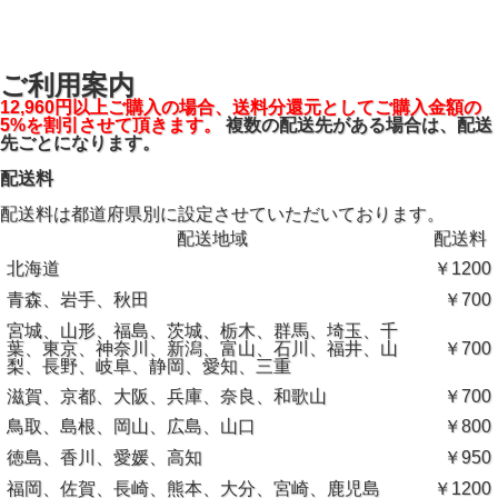
ご利用案内
12,960円以上ご購入の場合、送料分還元としてご購入金額の
5%を割引させて頂きます。
複数の配送先がある場合は、配送
先ごとになります。
配送料
配送料は都道府県別に設定させていただいております。
配送地域
配送料
北海道
￥1200
青森、岩手、秋田
￥700
宮城、山形、福島、茨城、栃木、群馬、埼玉、千
葉、東京、神奈川、新潟、富山、石川、福井、山
￥700
梨、長野、岐阜、静岡、愛知、三重
滋賀、京都、大阪、兵庫、奈良、和歌山
￥700
鳥取、島根、岡山、広島、山口
￥800
徳島、香川、愛媛、高知
￥950
福岡、佐賀、長崎、熊本、大分、宮崎、鹿児島
￥1200