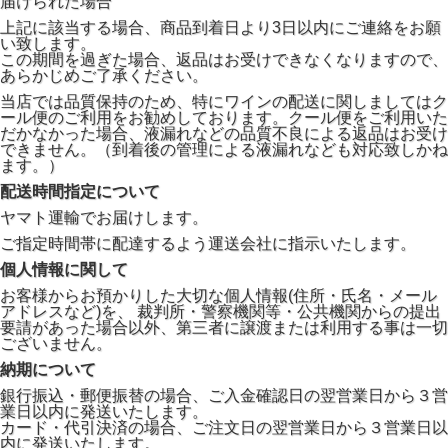
届けられた場合
上記に該当する場合、商品到着日より3日以内にご連絡をお願
い致します。
この期間を過ぎた場合、返品はお受けできなくなりますので、
あらかじめご了承ください。
当店では品質保持のため、特にワインの配送に関しましてはク
ール便のご利用をお勧めしております。クール便をご利用いた
だかなかった場合、液漏れなどの品質不良による返品はお受け
できません。（到着後の管理による液漏れなども対応致しかね
ます。）
配送時間指定について
ヤマト運輸でお届けします。
ご指定時間帯に配達するよう運送会社に指示いたします。
個人情報に関して
お客様からお預かりした大切な個人情報(住所・氏名・メール
アドレスなど)を、 裁判所・警察機関等・公共機関からの提出
要請があった場合以外、第三者に譲渡または利用する事は一切
ございません。
納期について
銀行振込・郵便振替の場合、ご入金確認日の翌営業日から３営
業日以内に発送いたします。
カード・代引決済の場合、ご注文日の翌営業日から３営業日以
内に発送いたします。