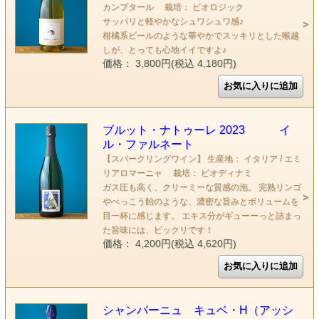
カンプタール 栽培： ビオロジック
サッパリと軽やかなシュワシュワ感♪
柑橘系ビールのような華やかでスッキリとした喉越
しが、とっても心地イイですよ♪
価格： 3,800円(税込 4,180円)
ブルット・ナトゥーレ 2023 イ
ル・ファルネート
【スパークリングワイン】 生産地： イタリア / エミ
リアロマーニャ 栽培： ビオディナミ
ガス圧も高く、クリーミーな質感の泡。 完熟リンゴ
やべっこう飴のような、濃密な旨みとボリュームを
目一杯に感じます。 エキス分がギューーっと詰まっ
た旨味には、ビックリです！
価格： 4,200円(税込 4,620円)
シャンパーニュ キュベ・H（アッシ