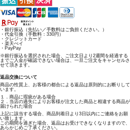
・銀行振込（先払い／手数料はご負担ください。）
・代金引換（手数料：330円）
・クレジットカード
・楽天ぺイ
・PayPay
※銀行振込を選択された場合、ご注文日より2週間を経過する
までご入金が確認できない場合は、一旦ご注文をキャンセルさ
せて頂きます。
返品交換について
商品の性質上、お客様の都合による返品は原則的にお断りして
います。
１．商品に瑕疵がある場合
２．当店の過失によりお客様が注文した商品と相違する商品が
届けられた場合
上記に該当する場合、商品到着日より3日以内にご連絡をお願
い致します。
この期間を過ぎた場合、返品はお受けできなくなりますので、
あらかじめご了承ください。