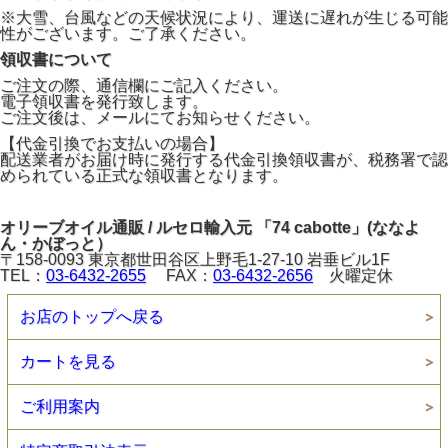
※大雪、台風などの天候状況により、運送に遅れが生じる可能
性がございます。ご了承ください。
領収書について
ご注文の際、通信欄にご記入ください。
電子領収書を発行致します。
ご注文後は、メールにてお知らせください。
【代金引換でお支払いの場合】
配送業者がお届け時に発行する代金引換領収書が、税務署で認
められている正式な領収書となります。
オリーブオイル通販 / ルセロ輸入元 「74 cabotte」(ななよ
ん・かぼっと）
〒158-0093 東京都世田谷区上野毛1-27-10 岩垂ビル1F
TEL：
03-6432-2655
FAX：
03-6432-2656
火曜定休
お店のトップへ戻る
カートを見る
ご利用案内