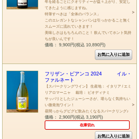
年を経るごとにクオリティーが益々上がり、安定し
てきたように感じますね。
特筆すべきは「全体のバランス」
このエレガントなシャンパンは引っかかること無く
スムーズに流れていきます！
美味しさはもちろんのこと！ 飲んでいてホント気持
ちが良いんです！
価格： 9,900円(税込 10,890円)
フリザン・ビアンコ 2024 イル・
ファルネート
【スパークリングワイン】 生産地： イタリア / エミ
リアロマーニャ 栽培： ビオディナミ
サッパリとしたジューシーさが、堪らなく気持ちい
い微発泡ワイン！
昼間っからグビグビ飲みたくなるスパークリング♪
価格： 2,900円(税込 3,190円)
在庫切れ