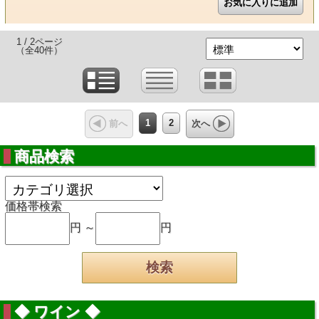
1 / 2ページ
（全40件）
1
2
前へ
次へ
商品検索
価格帯検索
円 ～
円
◆ ワイン ◆