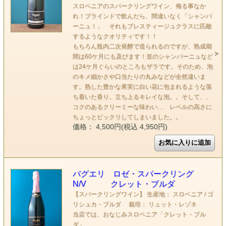
スロベニアのスパークリングワイン、侮る事なか
れ！ブラインドで飲んだら、間違いなく「シャンパ
ーニュ！」 それもプレスティージュクラスに匹敵
するようなクオリティです！！
もちろん瓶内二次発酵で造られるのですが、熟成期
間は60ケ月にも及びます！並のシャンパーニュなど
は24ケ月ぐらいのところもザラです。そのため、泡
のキメ細かさや口当たりの丸みなどが全然違いま
す。熟した豊かな果実に白い花に包まれるような落
ち着いた香り。立ち上るキレイな泡。。そして、、
コクのあるクリーミーな味わい… レベルの高さに
ちょっとビックリしてしまいました。。
価格： 4,500円(税込 4,950円)
バグエリ ロゼ・スパークリング
N/V クレット・ブルダ
【スパークリングワイン】 生産地： スロベニア / ゴ
リシュカ・ブルダ 栽培： リュット・レゾネ
当店では、おなじみスロベニア「クレット・ブル
ダ」