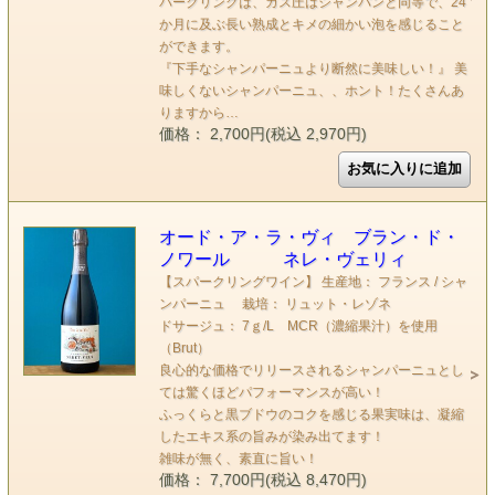
パークリングは、ガス圧はシャンパンと同等で、24
か月に及ぶ長い熟成とキメの細かい泡を感じること
ができます。
『下手なシャンパーニュより断然に美味しい！』 美
味しくないシャンパーニュ、、ホント！たくさんあ
りますから…
価格： 2,700円(税込 2,970円)
オード・ア・ラ・ヴィ ブラン・ド・
ノワール ネレ・ヴェリィ
【スパークリングワイン】 生産地： フランス / シャ
ンパーニュ 栽培： リュット・レゾネ
ドサージュ： 7ｇ/L MCR（濃縮果汁）を使用
（Brut）
良心的な価格でリリースされるシャンパーニュとし
ては驚くほどパフォーマンスが高い！
ふっくらと黒ブドウのコクを感じる果実味は、凝縮
したエキス系の旨みが染み出てます！
雑味が無く、素直に旨い！
価格： 7,700円(税込 8,470円)