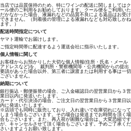
当店では品質保持のため、特にワインの配送に関しましてはク
ール便のご利用をお勧めしております。クール便をご利用いた
だかなかった場合、液漏れなどの品質不良による返品はお受け
できません。（到着後の管理による液漏れなども対応致しかね
ます。）
配送時間指定について
ヤマト運輸でお届けします。
ご指定時間帯に配達するよう運送会社に指示いたします。
個人情報に関して
お客様からお預かりした大切な個人情報(住所・氏名・メール
アドレスなど)を、 裁判所・警察機関等・公共機関からの提出
要請があった場合以外、第三者に譲渡または利用する事は一切
ございません。
納期について
銀行振込・郵便振替の場合、ご入金確認日の翌営業日から３営
業日以内に発送いたします。
カード・代引決済の場合、ご注文日の翌営業日から３営業日以
内に発送いたします。
※店頭でも同時に販売しており、入れ違いで在庫切れになって
しまう場合もございます。その場合は発送までお時間を頂く場
合もございます。また、再入荷が困難な場合は、大変恐縮です
が、キャンセルさせて頂く場合もございます。予めご了承くだ
さいますようお願い致します。