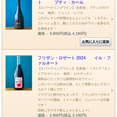
ト プティ・カール
【スパークリングワイン】 生産地： フランス/ロワ
ール 栽培： リュット・レゾネ
このクレマンの特徴はなんといっても「ミネラル」
フレッシュ且つ、酸とミネラル分がワイン全体を引
き締めます！
価格： 3,800円(税込 4,180円)
フリザン・ロザート 2024 イル・フ
ァルネート
【スパークリングワイン】 生産地： イタリア / エミ
リアロマーニャ 栽培： ビオディナミ
昼飲みにピッタリな微発泡ロゼワイン！
このシリーズは飲み心地、そして気取らないスタン
スがイイ感じです！
フワフワと軽やかなタッチで、フランボワーズやラ
ズベリーの風味。イメージ通り、ジューシーな印象
です！
気軽にサクサク飲んじゃいましょー♪
価格： 2,900円(税込 3,190円)