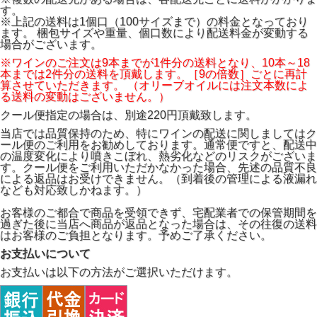
す。
※上記の送料は1個口（100サイズまで）の料金となっており
ます。 梱包サイズや重量、個口数により配送料金が変動する
場合がございます。
※ワインのご注文は9本までが1件分の送料となり、10本～18
本までは2件分の送料を頂戴します。［9の倍数］ごとに再計
算させていただきます。 （オリーブオイルには注文本数によ
る送料の変動はございません。）
クール便指定の場合は、別途220円頂戴致します。
当店では品質保持のため、特にワインの配送に関しましてはク
ール便のご利用をお勧めしております。通常便ですと、配送中
の温度変化により噴きこぼれ、熱劣化などのリスクがございま
す。クール便をご利用いただかなかった場合、先述の品質不良
による返品はお受けできません。（到着後の管理による液漏れ
なども対応致しかねます。）
お客様のご都合で商品を受領できず、宅配業者での保管期間を
過ぎた後に当店へ商品が返品となった場合は、その往復の送料
はお客様のご負担となります。予めご了承ください。
お支払いについて
お支払いは以下の方法がご選択いただけます。