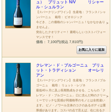
ュ） ブリュット N/V リシャー
ル・シュルラン
【スパークリングワイン】 生産地： フランス / シャ
ンパーニュ 栽培： ビオロジック
今どき、この価格のシャンパーニュ！なかなかあり
ませんよ。
突出したクオリティー！ 素晴らしいコストパフォー
マンスです！
価格： 7,100円(税込 7,810円)
クレマン・ド・ブルゴーニュ ブリュ
ット・トラディション オーレリ
アン
【スパークリングワイン】 生産地： フランス / ブル
ゴーニュ 栽培： リュット・レゾネ
最低40ヶ月に及ぶ長期熟成をさせる、こちらの「ク
レマン・ド・ブルゴーニュ」 口に含んだ時のクリー
ミーでリッチな質感が同価格帯のモノとは全然違い
ます。 ピノ・ノワール主体のコクのあるボディは重
厚感があります。コスパの点で言えば、右に出るク