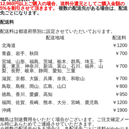
12,960円以上ご購入の場合、送料分還元としてご購入金額の
5%を割引させて頂きます。
複数の配送先がある場合は、配送
先ごとになります。
配送料
配送料は都道府県別に設定させていただいております。
配送地域
配送料
北海道
￥1200
青森、岩手、秋田
￥700
宮城、山形、福島、茨城、栃木、群馬、埼玉、千
葉、東京、神奈川、新潟、富山、石川、福井、山
￥700
梨、長野、岐阜、静岡、愛知、三重
滋賀、京都、大阪、兵庫、奈良、和歌山
￥700
鳥取、島根、岡山、広島、山口
￥800
徳島、香川、愛媛、高知
￥950
福岡、佐賀、長崎、熊本、大分、宮崎、鹿児島
￥1200
沖縄
￥1900
離島は別途費用をいただく場合がございます。ご注文確定メー
ル時にあらためてご連絡させていただきます。
※複数の配送先がある場合は、各配送先ごとに送料がかかりま