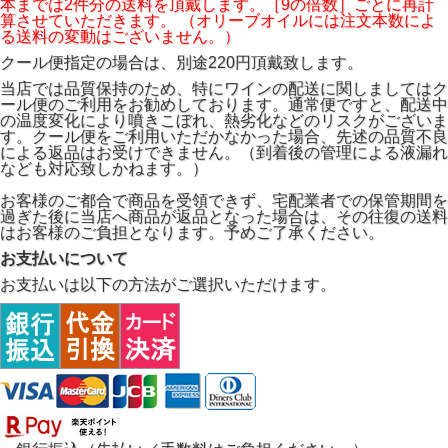
本までは2件分の送料を頂戴します。［9の倍数］ごとに再計
算させていただきます。 （オリーブオイルには注文本数によ
る送料の変動はございません。）
クール便指定の場合は、別途220円頂戴致します。
当店では品質保持のため、特にワインの配送に関しましてはク
ール便のご利用をお勧めしております。通常便ですと、配送中
の温度変化により噴きこぼれ、熱劣化などのリスクがございま
す。クール便をご利用いただかなかった場合、先述の品質不良
による返品はお受けできません。（到着後の管理による液漏れ
なども対応致しかねます。）
お客様のご都合で商品を受領できず、宅配業者での保管期間を
過ぎた後に当店へ商品が返品となった場合は、その往復の送料
はお客様のご負担となります。予めご了承ください。
お支払いについて
お支払いは以下の方法がご選択いただけます。