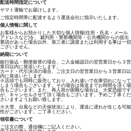
配送時間指定について
ヤマト運輸でお届けします。
ご指定時間帯に配達するよう運送会社に指示いたします。
個人情報に関して
お客様からお預かりした大切な個人情報(住所・氏名・メール
アドレスなど)を、 裁判所・警察機関等・公共機関からの提出
要請があった場合以外、第三者に譲渡または利用する事は一切
ございません。
納期について
銀行振込・郵便振替の場合、ご入金確認日の翌営業日から３営
業日以内に発送いたします。
カード・代引決済の場合、ご注文日の翌営業日から３営業日以
内に発送いたします。
※店頭でも同時に販売しており、入れ違いで在庫切れになって
しまう場合もございます。その場合は発送までお時間を頂く場
合もございます。また、再入荷が困難な場合は、大変恐縮です
が、キャンセルさせて頂く場合もございます。予めご了承くだ
さいますようお願い致します。
※大雪、台風などの天候状況により、運送に遅れが生じる可能
性がございます。ご了承ください。
領収書について
ご注文の際、通信欄にご記入ください。