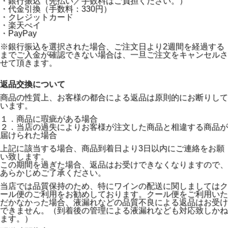
・銀行振込（先払い／手数料はご負担ください。）
・代金引換（手数料：330円）
・クレジットカード
・楽天ぺイ
・PayPay
※銀行振込を選択された場合、ご注文日より2週間を経過する
までご入金が確認できない場合は、一旦ご注文をキャンセルさ
せて頂きます。
返品交換について
商品の性質上、お客様の都合による返品は原則的にお断りして
います。
１．商品に瑕疵がある場合
２．当店の過失によりお客様が注文した商品と相違する商品が
届けられた場合
上記に該当する場合、商品到着日より3日以内にご連絡をお願
い致します。
この期間を過ぎた場合、返品はお受けできなくなりますので、
あらかじめご了承ください。
当店では品質保持のため、特にワインの配送に関しましてはク
ール便のご利用をお勧めしております。クール便をご利用いた
だかなかった場合、液漏れなどの品質不良による返品はお受け
できません。（到着後の管理による液漏れなども対応致しかね
ます。）