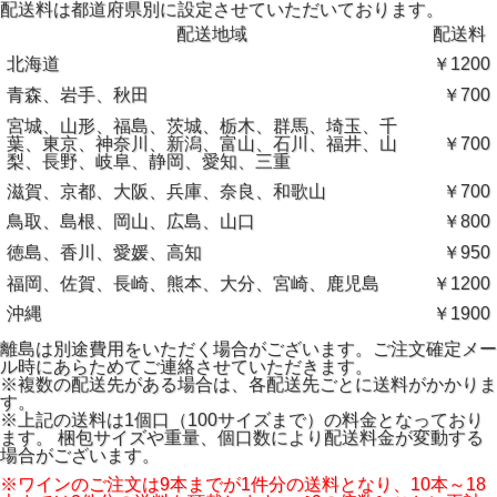
配送料は都道府県別に設定させていただいております。
配送地域
配送料
北海道
￥1200
青森、岩手、秋田
￥700
宮城、山形、福島、茨城、栃木、群馬、埼玉、千
葉、東京、神奈川、新潟、富山、石川、福井、山
￥700
梨、長野、岐阜、静岡、愛知、三重
滋賀、京都、大阪、兵庫、奈良、和歌山
￥700
鳥取、島根、岡山、広島、山口
￥800
徳島、香川、愛媛、高知
￥950
福岡、佐賀、長崎、熊本、大分、宮崎、鹿児島
￥1200
沖縄
￥1900
離島は別途費用をいただく場合がございます。ご注文確定メー
ル時にあらためてご連絡させていただきます。
※複数の配送先がある場合は、各配送先ごとに送料がかかりま
す。
※上記の送料は1個口（100サイズまで）の料金となっており
ます。 梱包サイズや重量、個口数により配送料金が変動する
場合がございます。
※ワインのご注文は9本までが1件分の送料となり、10本～18