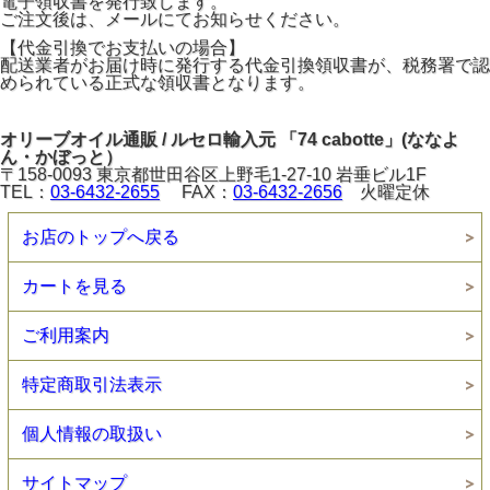
電子領収書を発行致します。
ご注文後は、メールにてお知らせください。
【代金引換でお支払いの場合】
配送業者がお届け時に発行する代金引換領収書が、税務署で認
められている正式な領収書となります。
オリーブオイル通販 / ルセロ輸入元 「74 cabotte」(ななよ
ん・かぼっと）
〒158-0093 東京都世田谷区上野毛1-27-10 岩垂ビル1F
TEL：
03-6432-2655
FAX：
03-6432-2656
火曜定休
お店のトップへ戻る
カートを見る
ご利用案内
特定商取引法表示
個人情報の取扱い
サイトマップ