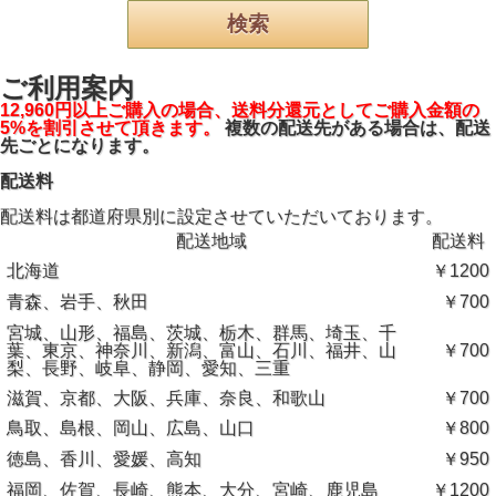
ご利用案内
12,960円以上ご購入の場合、送料分還元としてご購入金額の
5%を割引させて頂きます。
複数の配送先がある場合は、配送
先ごとになります。
配送料
配送料は都道府県別に設定させていただいております。
配送地域
配送料
北海道
￥1200
青森、岩手、秋田
￥700
宮城、山形、福島、茨城、栃木、群馬、埼玉、千
葉、東京、神奈川、新潟、富山、石川、福井、山
￥700
梨、長野、岐阜、静岡、愛知、三重
滋賀、京都、大阪、兵庫、奈良、和歌山
￥700
鳥取、島根、岡山、広島、山口
￥800
徳島、香川、愛媛、高知
￥950
福岡、佐賀、長崎、熊本、大分、宮崎、鹿児島
￥1200