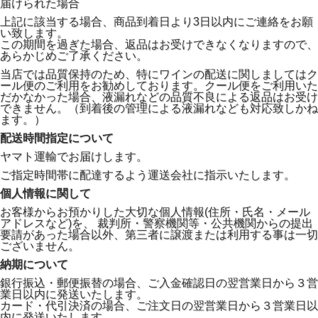
届けられた場合
上記に該当する場合、商品到着日より3日以内にご連絡をお願
い致します。
この期間を過ぎた場合、返品はお受けできなくなりますので、
あらかじめご了承ください。
当店では品質保持のため、特にワインの配送に関しましてはク
ール便のご利用をお勧めしております。クール便をご利用いた
だかなかった場合、液漏れなどの品質不良による返品はお受け
できません。（到着後の管理による液漏れなども対応致しかね
ます。）
配送時間指定について
ヤマト運輸でお届けします。
ご指定時間帯に配達するよう運送会社に指示いたします。
個人情報に関して
お客様からお預かりした大切な個人情報(住所・氏名・メール
アドレスなど)を、 裁判所・警察機関等・公共機関からの提出
要請があった場合以外、第三者に譲渡または利用する事は一切
ございません。
納期について
銀行振込・郵便振替の場合、ご入金確認日の翌営業日から３営
業日以内に発送いたします。
カード・代引決済の場合、ご注文日の翌営業日から３営業日以
内に発送いたします。