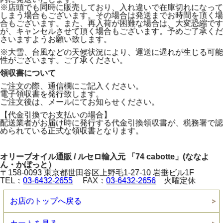
※店頭でも同時に販売しており、入れ違いで在庫切れになって
しまう場合もございます。その場合は発送までお時間を頂く場
合もございます。また、再入荷が困難な場合は、大変恐縮です
が、キャンセルさせて頂く場合もございます。予めご了承くだ
さいますようお願い致します。
※大雪、台風などの天候状況により、運送に遅れが生じる可能
性がございます。ご了承ください。
領収書について
ご注文の際、通信欄にご記入ください。
電子領収書を発行致します。
ご注文後は、メールにてお知らせください。
【代金引換でお支払いの場合】
配送業者がお届け時に発行する代金引換領収書が、税務署で認
められている正式な領収書となります。
オリーブオイル通販 / ルセロ輸入元 「74 cabotte」(ななよ
ん・かぼっと）
〒158-0093 東京都世田谷区上野毛1-27-10 岩垂ビル1F
TEL：
03-6432-2655
FAX：
03-6432-2656
火曜定休
お店のトップへ戻る