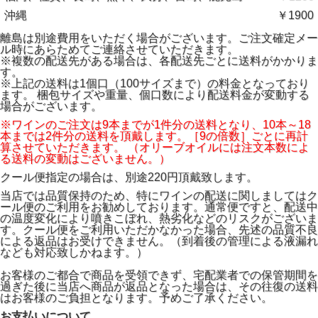
沖縄
￥1900
離島は別途費用をいただく場合がございます。ご注文確定メー
ル時にあらためてご連絡させていただきます。
※複数の配送先がある場合は、各配送先ごとに送料がかかりま
す。
※上記の送料は1個口（100サイズまで）の料金となっており
ます。 梱包サイズや重量、個口数により配送料金が変動する
場合がございます。
※ワインのご注文は9本までが1件分の送料となり、10本～18
本までは2件分の送料を頂戴します。［9の倍数］ごとに再計
算させていただきます。 （オリーブオイルには注文本数によ
る送料の変動はございません。）
クール便指定の場合は、別途220円頂戴致します。
当店では品質保持のため、特にワインの配送に関しましてはク
ール便のご利用をお勧めしております。通常便ですと、配送中
の温度変化により噴きこぼれ、熱劣化などのリスクがございま
す。クール便をご利用いただかなかった場合、先述の品質不良
による返品はお受けできません。（到着後の管理による液漏れ
なども対応致しかねます。）
お客様のご都合で商品を受領できず、宅配業者での保管期間を
過ぎた後に当店へ商品が返品となった場合は、その往復の送料
はお客様のご負担となります。予めご了承ください。
お支払いについて