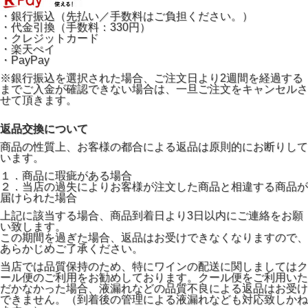
・銀行振込（先払い／手数料はご負担ください。）
・代金引換（手数料：330円）
・クレジットカード
・楽天ぺイ
・PayPay
※銀行振込を選択された場合、ご注文日より2週間を経過する
までご入金が確認できない場合は、一旦ご注文をキャンセルさ
せて頂きます。
返品交換について
商品の性質上、お客様の都合による返品は原則的にお断りして
います。
１．商品に瑕疵がある場合
２．当店の過失によりお客様が注文した商品と相違する商品が
届けられた場合
上記に該当する場合、商品到着日より3日以内にご連絡をお願
い致します。
この期間を過ぎた場合、返品はお受けできなくなりますので、
あらかじめご了承ください。
当店では品質保持のため、特にワインの配送に関しましてはク
ール便のご利用をお勧めしております。クール便をご利用いた
だかなかった場合、液漏れなどの品質不良による返品はお受け
できません。（到着後の管理による液漏れなども対応致しかね