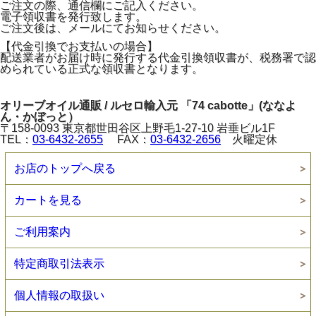
ご注文の際、通信欄にご記入ください。
電子領収書を発行致します。
ご注文後は、メールにてお知らせください。
【代金引換でお支払いの場合】
配送業者がお届け時に発行する代金引換領収書が、税務署で認
められている正式な領収書となります。
オリーブオイル通販 / ルセロ輸入元 「74 cabotte」(ななよ
ん・かぼっと）
〒158-0093 東京都世田谷区上野毛1-27-10 岩垂ビル1F
TEL：
03-6432-2655
FAX：
03-6432-2656
火曜定休
お店のトップへ戻る
カートを見る
ご利用案内
特定商取引法表示
個人情報の取扱い