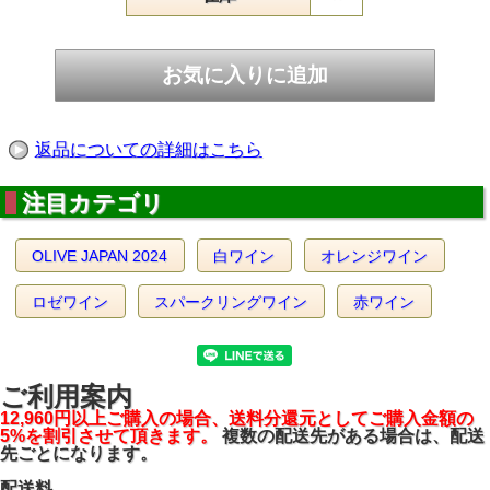
ワインのご注文は9本までが1件分の送料となり、10本～18
本までは2件分の送料を頂戴します。［9の倍数］ごとに再計
算させていただきます。 （オリーブオイルには注文本数に
よる送料の変動はございません。）
- 以下、インポーター資料より抜粋 -
返品についての詳細はこちら
世界遺産にも登録されている自然状態の三角州（デルタ）で
造られる土着品種の白ワイン。 90％以上が湖や沼地である
注目カテゴリ
このエリアの土地はもともとは痩せた砂質土壌でしたが、長
い間人の手を加えず休閑していたことで、自然のままに土壌
が活性化し、高品質な葡萄を造るのに適した豊かな土壌とな
りました。所有する24haの畑は砂と粘土が中心で、化学肥
OLIVE JAPAN 2024
白ワイン
オレンジワイン
料や除草剤は一切使いません。馬で畑を耕し、ガチョウの堆
肥を使用するなど、環境に配慮した自然な造りをしていま
ロゼワイン
スパークリングワイン
赤ワイン
す。年産13,000本。ステンレスタンクにて野生酵母で発酵。
粗くフィルターをかけます。フェテアスカレガーラの特徴で
もある、白い花やアプリコットなどのフローラルな香りとフ
ルーティーな果実味を感じられます。柔らかな口当たりと、
旨味はありながらも雑味のないクリアな味わいで、時間をか
ご利用案内
けてゆっくり飲みすすめたいワインです。
12,960円以上ご購入の場合、送料分還元としてご購入金額の
5%を割引させて頂きます。
複数の配送先がある場合は、配送
先ごとになります。
当店では、お客様に良い状態のオリーブオイル及びワインを
楽しんでいただくため、室温15℃の倉庫で品質管理しており
配送料