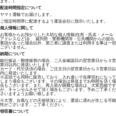
ます。）
配送時間指定について
ヤマト運輸でお届けします。
ご指定時間帯に配達するよう運送会社に指示いたします。
個人情報に関して
お客様からお預かりした大切な個人情報(住所・氏名・メール
アドレスなど)を、 裁判所・警察機関等・公共機関からの提出
要請があった場合以外、第三者に譲渡または利用する事は一切
ございません。
納期について
銀行振込・郵便振替の場合、ご入金確認日の翌営業日から３営
業日以内に発送いたします。
カード・代引決済の場合、ご注文日の翌営業日から３営業日以
内に発送いたします。
※店頭でも同時に販売しており、入れ違いで在庫切れになって
しまう場合もございます。その場合は発送までお時間を頂く場
合もございます。また、再入荷が困難な場合は、大変恐縮です
が、キャンセルさせて頂く場合もございます。予めご了承くだ
さいますようお願い致します。
※大雪、台風などの天候状況により、運送に遅れが生じる可能
性がございます。ご了承ください。
領収書について