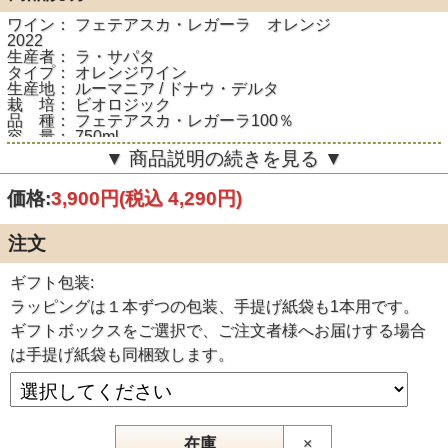
ワイン： フェテアスカ・レガーラ オレンジ
2022
生産者： ラ・サパタ
タイプ： オレンジワイン
生産地： ルーマニア / ドナウ・デルタ
栽 培： ビオロジック
品 種： フェテアスカ・レガーラ100％
容 量： 750ml
▼ 商品説明の続きを見る ▼
※ラベルの絵柄は複数ありますが同一ワインです。予めご承
価格:
3,900円
(税込 4,290円)
知おきください。
このラベルに見覚えある方も多いかと思いますが、、
注文
ルーマニア「ラ・サパタ」から、オレンジワインがリリー
ス！
ギフト包装:
土着品種フェテアスカ・レガーラを醸した味わい深いオレン
ラッピングは１本ずつの包装、手提げ紙袋も1本用です。
ジワイン。
ギフトボックスをご選択で、ご注文者様へお届けする場合
アプリコットやタルトタタンをイメージする香りは、とって
は手提げ紙袋も同梱致します。
もアロマティック！
キレイな旨味にバランスの取れた酸、アフターにオレンジ特
有のビター感。
レモンティーのように沁み沁みと繊細な風味も感じられるで
しょう♪
在庫
×