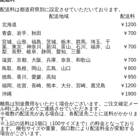
ます。
配送料は都道府県別に設定させていただいております。
配送地域
配送料
北海道
￥1200
青森、岩手、秋田
￥700
宮城、山形、福島、茨城、栃木、群馬、埼玉、千
葉、東京、神奈川、新潟、富山、石川、福井、山
￥700
梨、長野、岐阜、静岡、愛知、三重
滋賀、京都、大阪、兵庫、奈良、和歌山
￥700
鳥取、島根、岡山、広島、山口
￥800
徳島、香川、愛媛、高知
￥950
福岡、佐賀、長崎、熊本、大分、宮崎、鹿児島
￥1200
沖縄
￥1900
離島は別途費用をいただく場合がございます。ご注文確定メー
ル時にあらためてご連絡させていただきます。
※複数の配送先がある場合は、各配送先ごとに送料がかかりま
す。
※上記の送料は1個口（100サイズまで）の料金となっており
ます。 梱包サイズや重量、個口数により配送料金が変動する
場合がございます。