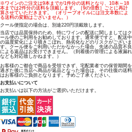
※ワインのご注文は9本までが1件分の送料となり、10本～18
本までは2件分の送料を頂戴します。［9の倍数］ごとに再計
算させていただきます。 （オリーブオイルには注文本数によ
る送料の変動はございません。）
クール便指定の場合は、別途220円頂戴致します。
当店では品質保持のため、特にワインの配送に関しましてはク
ール便のご利用をお勧めしております。通常便ですと、配送中
の温度変化により噴きこぼれ、熱劣化などのリスクがございま
す。クール便をご利用いただかなかった場合、先述の品質不良
による返品はお受けできません。（到着後の管理による液漏れ
なども対応致しかねます。）
お客様のご都合で商品を受領できず、宅配業者での保管期間を
過ぎた後に当店へ商品が返品となった場合は、その往復の送料
はお客様のご負担となります。予めご了承ください。
お支払いについて
お支払いは以下の方法がご選択いただけます。