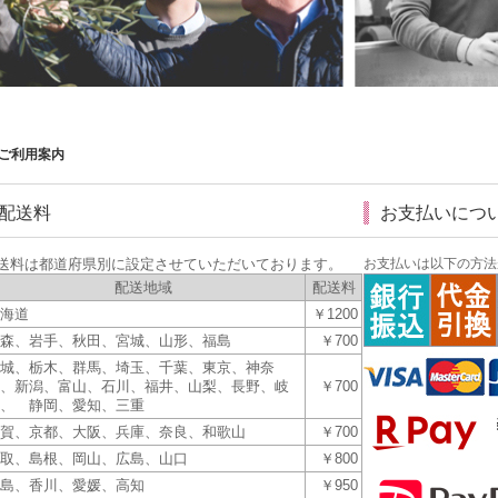
ご利用案内
配送料
お支払いにつ
送料は都道府県別に設定させていただいております。
お支払いは以下の
配送地域
配送料
海道
￥1200
森、岩手、秋田、宮城、山形、福島
￥700
城、栃木、群馬、埼玉、千葉、東京、神奈
、新潟、富山、石川、福井、山梨、長野、岐
￥700
、 静岡、愛知、三重
賀、京都、大阪、兵庫、奈良、和歌山
￥700
取、島根、岡山、広島、山口
￥800
島、香川、愛媛、高知
￥950