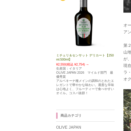
オ
ア
第
山
ミチェリ＆センサット デリカート【250
が
ml.500ml】
¥2,550
(税込 ¥2,754)
～
現
生産国：イタリア
ラ
OLIVE JAPAN 2026 マイルド部門 最
優秀賞
オ
アルベキーナ種メインの調和のとれたエ
レガントで華やかな味わい。適度な辛味
は心地よく、フルーティーで食べやすい
オイル。コスパ抜群！
商品カテゴリ
OLIVE JAPAN