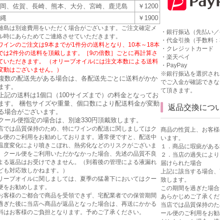
岡、佐賀、長崎、熊本、大分、宮崎、鹿児島
￥1200
縄
￥1900
離島は別途費用をいただく場合がございます。ご注文確定メ
・銀行振込（先払い／
ル時にあらためてご連絡させていただきます。
・代金引換（手数料：3
ワインのご注文は9本までが1件分の送料となり、10本～18本
・クレジットカード
では2件分の送料を頂戴します。［9の倍数］ごとに再計算さ
・楽天ペイ
ていただきます。 （オリーブオイルには注文本数による送料
・PayPay
変動はございません。）
※銀行振込を選択され
複数の配送先がある場合は、各配送先ごとに送料がかか
でご入金が確認できな
ます。
て頂きます。
上記の送料は1個口（100サイズまで）の料金となってお
ます。 梱包サイズや重量、個口数により配送料金が変動
返品交換につ
る場合がございます。
クール便指定の場合は、別途330円頂戴致します。
店では品質保持のため、特にワインの配送に関しましてはク
商品の性質上、お客様
ル便のご利用をお勧めしております。通常便ですと、配送中
います。
温度変化により噴きこぼれ、熱劣化などのリスクがございま
１．商品に瑕疵がある
。クール便をご利用いただかなかった場合、先述の品質不良
２．当店の過失により
よる返品はお受けできません。（到着後の管理による液漏れ
届けられた場合
ども対応致しかねます。）
上記に該当する場合、
リーブオイルに関しましては、夏季の猛暑下においてはクー
致します。
便をお勧めします。
この期間を過ぎた場合
お客様のご都合で商品を受領できず、宅配業者での保管期間
あらかじめご了承くだ
過ぎた後に当店へ商品が返品となった場合は、再送にかかる
当店では品質保持のた
料はお客様のご負担となります。予めご了承ください。
ール便のご利用をお勧