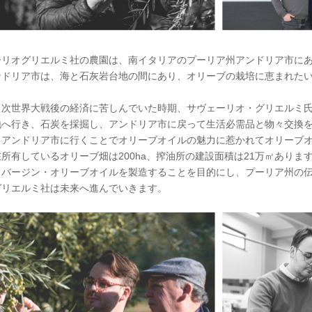
ーリオグリエルミ社の農園は、南イタリアのプーリア州アンドリア市に
ンドリア市は、海と石灰岩台地の間にあり、オリーブの栽培に恵まれた
２次世界大戦後の経済に苦しんでいた時期、サヴェーリオ・グリエルミ
地へ行き、石炭を採掘し、アンドリア市に戻って生活必需品と物々交換
、アンドリア市に行くことでオリーブオイルの魅力に惹かれてオリーブ
在所有しているオリーブ畑は200ha、搾油所の建設面積は21万㎡ありま
・バージン・オリーブオイルを製造することを目的にし、プーリア州の
グリエルミ社は未来へ進んでいきます。