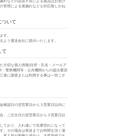
漏れなどの品質不良による返品はお受け
の管理による液漏れなども対応致しかね
について
ます。
るよう運送会社に指示いたします。
して
た大切な個人情報(住所・氏名・メールア
判所・警察機関等・公共機関からの提出要請
三者に譲渡または利用する事は一切ござ
金確認日の翌営業日から３営業日以内に
合、ご注文日の翌営業日から３営業日以
しており、入れ違いで在庫切れになって
す。その場合は発送までお時間を頂く場
、再入荷が困難な場合は、大変恐縮です