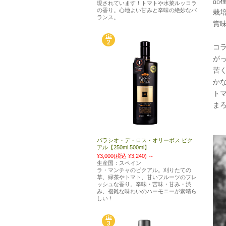
品
現されています！トマトや水菜ルッコラ
の香り。心地よい甘みと辛味の絶妙なバ
栽
ランス。
賞味
コ
が
苦
か
ト
ま
パラシオ・デ・ロス・オリーボス ピク
アル【250ml.500ml】
¥3,000
(税込 ¥3,240)
～
生産国：スペイン
ラ・マンチャのピクアル。刈りたての
草、緑茶やトマト、甘いフルーツのフレ
ッシュな香り。辛味・苦味・甘み・渋
み、複雑な味わいのハーモニーが素晴ら
しい！