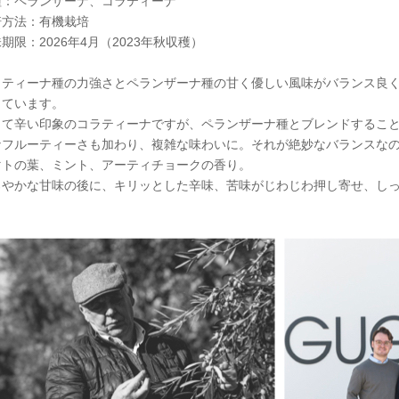
種：ペランザーナ、コラティーナ
培方法：有機栽培
期限：2026年4月（2023年秋収穫）
ラティーナ種の力強さとペランザーナ種の甘く優しい風味がバランス良
っています。
くて辛い印象のコラティーナですが、ペランザーナ種とブレンドするこ
なフルーティーさも加わり、複雑な味わいに。それが絶妙なバランスな
マトの葉、ミント、アーティチョークの香り。
ろやかな甘味の後に、キリッとした辛味、苦味がじわじわ押し寄せ、し