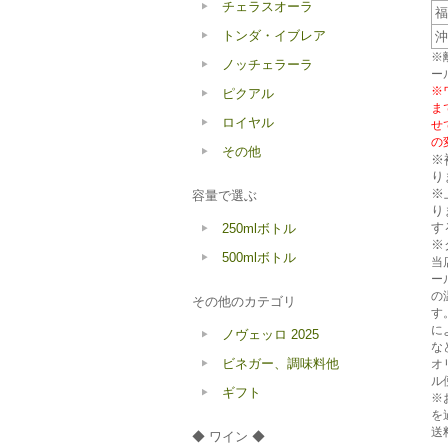
チェラスオーラ
福
トンダ・イブレア
沖
※
ノッチェラーラ
ー
※
ピクアル
ま
ロイヤル
せ
の
その他
※
り
※
容量で選ぶ
り
す
250mlボトル
※
500mlボトル
当
ー
の
その他のカテゴリ
す
に
ノヴェッロ 2025
な
ビネガー、調味料他
オ
ル
ギフト
※
を
送
◆ ワイン ◆