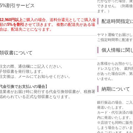
だかなかった場合、液
5%割引サービス
できません。（到着後
ます。）
12,960円以上
ご購入の場合、送料分還元としてご購入金
配送時間指定
額の
5%を割引
させて頂きます。
複数の配送先がある場
合は、配送先ごとになります。
ヤマト運輸でお届けし
ご指定時間帯に配達す
個人情報に関
領収書について
お客様からお預かりし
注文の際、通信欄にご記入ください。
ドレスなど)を、 裁
子領収書を発行致します。
があった場合以外、第
注文後は、メールにてお知らせください。
いません。
代金引換でお支払いの場合】
納期について
送業者がお届け時に発行する代金引換領収書が、税務署
認められている正式な領収書となります。
銀行振込の場合、ご入
発送いたします。
カード・代引決済の場
内に発送いたします。
※店頭でも同時に販売
しまう場合もございま
合もございます。また