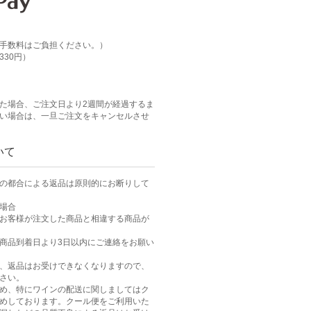
手数料はご負担ください。）
30円）
た場合、ご注文日より2週間が経過するま
い場合は、一旦ご注文をキャンセルさせ
いて
の都合による返品は原則的にお断りして
場合
お客様が注文した商品と相違する商品が
商品到着日より3日以内にご連絡をお願い
、返品はお受けできなくなりますので、
さい。
め、特にワインの配送に関しましてはク
めしております。クール便をご利用いた