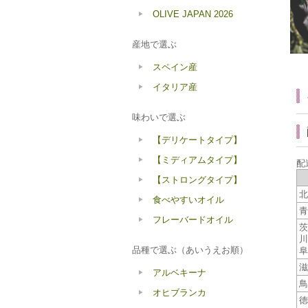
OLIVE JAPAN 2026
産地で選ぶ
スペイン産
イタリア産
味わいで選ぶ
【デリケートタイプ】
【ミディアムタイプ】
配
【ストロングタイプ】
北
食べやすいオイル
青
フレーバードオイル
茨
川
品種で選ぶ（あいうえお順）
阜
滋
アルベキーナ
鳥
オヒブランカ
徳