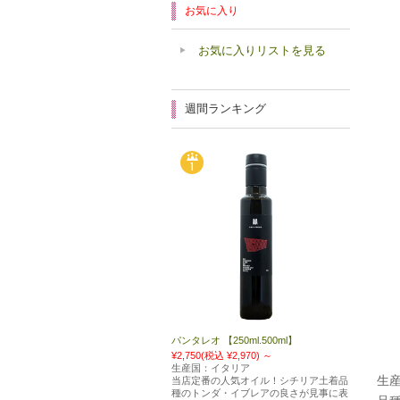
お気に入り
お気に入りリストを見る
週間ランキング
パンタレオ 【250ml.500ml】
¥2,750
(税込 ¥2,970)
～
生産国：イタリア
生
当店定番の人気オイル！シチリア土着品
種のトンダ・イブレアの良さが見事に表