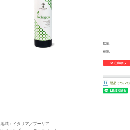
数量:
在庫:
返品について
産地域：イタリア／プーリア